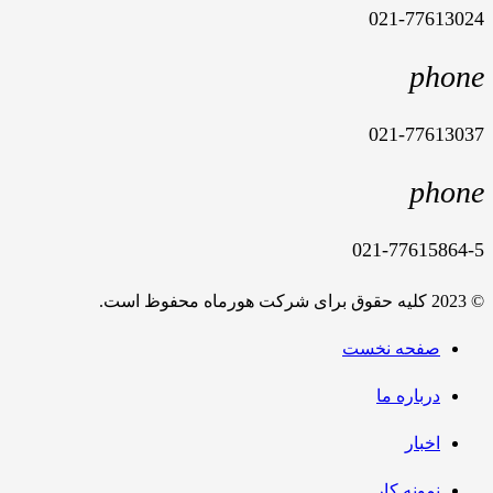
021-77613024
phone
021-77613037
phone
021-77615864-5
© 2023 کلیه حقوق برای شرکت هورماه محفوظ است.
صفحه نخست
درباره ما
اخبار
نمونه کار