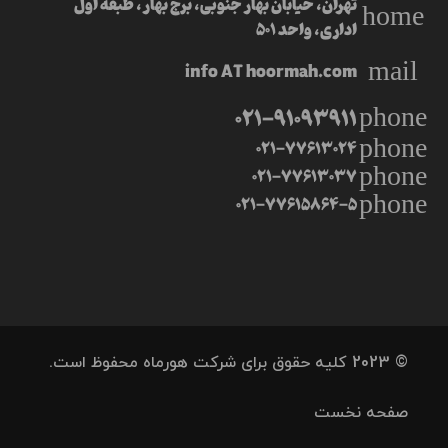
تهران، خیابان بهار جنوبی، برج بهار، طبقه اول
home
اداری، واحد 501
mail
info AT hoormah.com
021-91093911
phone
phone
021-77613024
phone
021-77613037
phone
021-77615864-5
© 2023 کلیه حقوق برای شرکت هورماه محفوظ است.
صفحه نخست